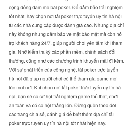
cộng đồng đam mê bài poker. Để đảm bảo trải nghiệm
tốt nhất, hãy chọn nơi tải poker trực tuyến uy tín hà nội
từ các nhà cung cấp được đánh giá cao. Những địa chỉ
này không những đảm bảo về mặt bảo mật mà còn hỗ
trợ khách hàng 24/7, giúp người chơi yên tâm khi tham
gia. Nhớ kiểm tra kỹ các phần mềm, chính sách đổi
thưởng, cũng như các chương trình khuyến mãi đi kèm.
Với sự phát triển của công nghệ, tải poker trực tuyến
hà nội đã giúp người chơi có thể tham gia game mọi
lúc mọi nơi. Khi chọn nơi tải poker trực tuyến uy tín hà
nội, bạn sẽ có cơ hội trải nghiệm game thủ thật, chơi
an toàn và có cơ hội thắng lớn. Đừng quên theo dõi
các trang chia sẻ, đánh giá để biết thêm địa chỉ tải
poker trực tuyến uy tín hà nội tốt nhất hiện nay.