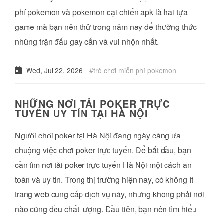
phí pokemon và pokemon đại chiến apk là hai tựa
game mà bạn nên thử trong năm nay để thưởng thức
những trận đấu gay cấn và vui nhộn nhất.
Wed, Jul 22, 2026
trò chơi miễn phí pokemon
NHỮNG NƠI TẢI POKER TRỰC
TUYẾN UY TÍN TẠI HÀ NỘI
Người chơi poker tại Hà Nội đang ngày càng ưa
chuộng việc chơi poker trực tuyến. Để bắt đầu, bạn
cần tìm nơi tải poker trực tuyến Hà Nội một cách an
toàn và uy tín. Trong thị trường hiện nay, có không ít
trang web cung cấp dịch vụ này, nhưng không phải nơi
nào cũng đều chất lượng. Đầu tiên, bạn nên tìm hiểu