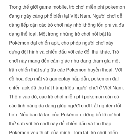
Trong thế giới game mobile, trò chơi miễn phí pokemon
đang ngày càng phổ biến tại Việt Nam. Người chơi dễ
dàng tiếp cận các trò chơi này nhờ không tốn phí và đa
dạng thể loại. Một trong những trò chơi nổi bật là
Pokémon đại chiến apk, cho phép người chơi xây
dựng đội hình và chiến đấu với các đối thủ khác. Trò
chơi này mang đến cảm giác như đang tham gia một
trận chiến thật sự giữa các Pokémon huyền thoại. Với
đồ họa đẹp mắt và gameplay hấp dẫn, pokemon đại
chiến apk đã thu hút hàng triệu người chơi ở Việt Nam.
Thêm vào đó, các trò chơi miễn phí pokemon còn có
các tính năng đa dạng giúp người chơi trải nghiệm tốt
hơn. Nếu bạn là fan của Pokémon, đừng bỏ lỡ cơ hội
thử sức với trò chơi này để chiến đấu và thu thập
Pokémon yêu thích của mình. Tóm lại, trò chơi miễn