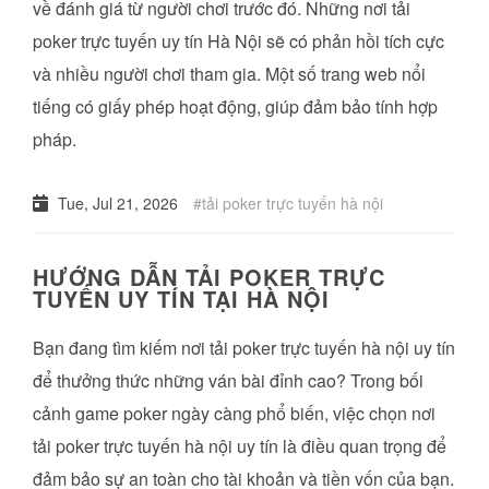
về đánh giá từ người chơi trước đó. Những nơi tải
poker trực tuyến uy tín Hà Nội sẽ có phản hồi tích cực
và nhiều người chơi tham gia. Một số trang web nổi
tiếng có giấy phép hoạt động, giúp đảm bảo tính hợp
pháp.
Tue, Jul 21, 2026
tải poker trực tuyến hà nội
HƯỚNG DẪN TẢI POKER TRỰC
TUYẾN UY TÍN TẠI HÀ NỘI
Bạn đang tìm kiếm nơi tải poker trực tuyến hà nội uy tín
để thưởng thức những ván bài đỉnh cao? Trong bối
cảnh game poker ngày càng phổ biến, việc chọn nơi
tải poker trực tuyến hà nội uy tín là điều quan trọng để
đảm bảo sự an toàn cho tài khoản và tiền vốn của bạn.