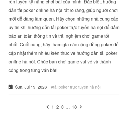
rèn luyện kỹ năng chơi bài của mình. Đặc biệt, hướng
dẫn tải poker online hà nội rất rõ ràng, giúp người chơi
mới dễ dàng làm quen. Hãy chọn những nhà cung cấp
uy tín khi hướng dẫn tải poker trực tuyến hà nội để đảm
bảo an toàn thông tin và trải nghiệm chơi game tốt
nhất. Cuối cùng, hãy tham gia các cộng đồng poker để
cập nhật thêm nhiều kiến thức về hướng dẫn tải poker
online hà nội. Chúc bạn chơi game vui vẻ và thành
công trong từng ván bài!
Sun, Jul 19, 2026
tải poker trực tuyến hà nội
1
2
3
…
18