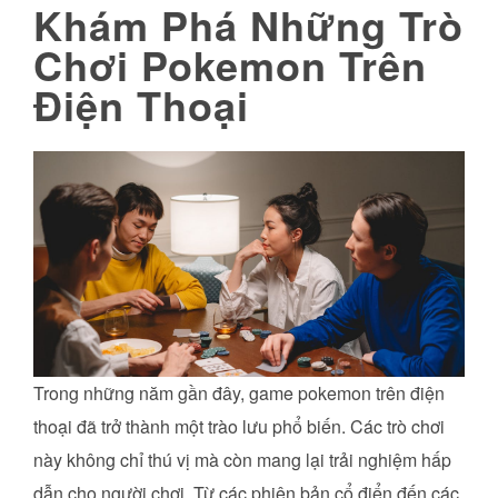
Khám Phá Những Trò
Chơi Pokemon Trên
Điện Thoại
Trong những năm gần đây, game pokemon trên điện
thoại đã trở thành một trào lưu phổ biến. Các trò chơi
này không chỉ thú vị mà còn mang lại trải nghiệm hấp
dẫn cho người chơi. Từ các phiên bản cổ điển đến các