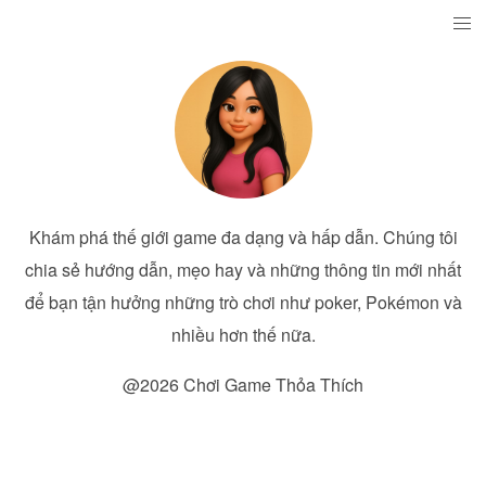
Khám phá thế giới game đa dạng và hấp dẫn. Chúng tôi
chia sẻ hướng dẫn, mẹo hay và những thông tin mới nhất
để bạn tận hưởng những trò chơi như poker, Pokémon và
nhiều hơn thế nữa.
@2026 Chơi Game Thỏa Thích