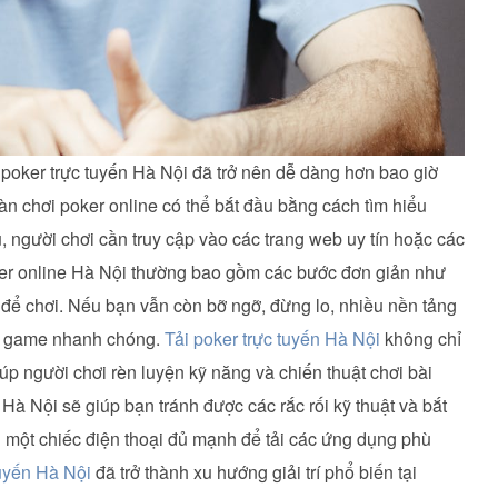
ải poker trực tuyến Hà Nội đã trở nên dễ dàng hơn bao giờ
n chơi poker online có thể bắt đầu bằng cách tìm hiểu
, người chơi cần truy cập vào các trang web uy tín hoặc các
er online Hà Nội thường bao gồm các bước đơn giản như
n để chơi. Nếu bạn vẫn còn bỡ ngỡ, đừng lo, nhiều nền tảng
ia game nhanh chóng.
Tải poker trực tuyến Hà Nội
không chỉ
giúp người chơi rèn luyện kỹ năng và chiến thuật chơi bài
 Hà Nội sẽ giúp bạn tránh được các rắc rối kỹ thuật và bắt
 một chiếc điện thoại đủ mạnh để tải các ứng dụng phù
tuyến Hà Nội
đã trở thành xu hướng giải trí phổ biến tại