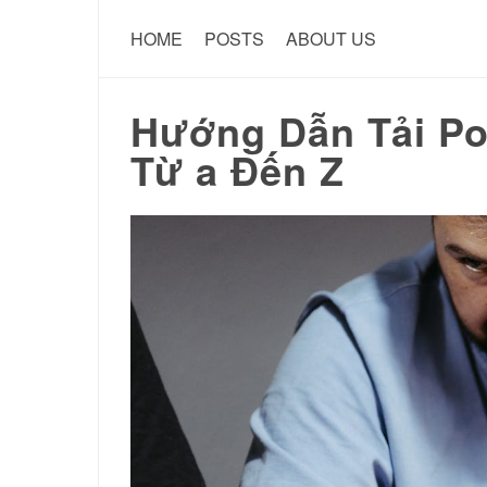
HOME
POSTS
ABOUT US
Hướng Dẫn Tải Po
Từ a Đến Z