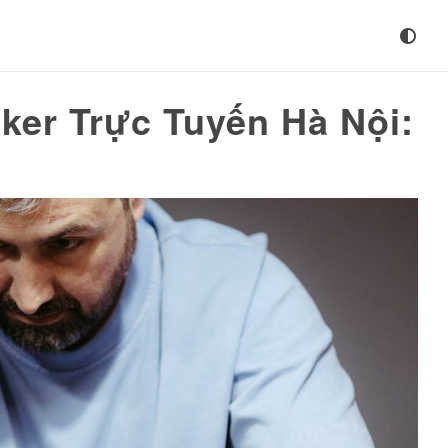
ker Trực Tuyến Hà Nội: