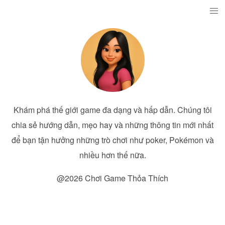
Khám phá thế giới game đa dạng và hấp dẫn. Chúng tôi
chia sẻ hướng dẫn, mẹo hay và những thông tin mới nhất
để bạn tận hưởng những trò chơi như poker, Pokémon và
nhiều hơn thế nữa.
@2026 Chơi Game Thỏa Thích