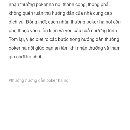
nhận thưởng poker hà nội thành công, thông phải
không quên tuân thủ hướng dẫn của nhà cung cấp
dịch vụ. Đồng thời, cách nhận thưởng poker hà nội còn
phụ thuộc vào điều kiện và yêu cầu cuả chương trình.
Tóm lại, việc biết rõ các bước trong hướng dẫn thưởng
poker hà nội giúp bạn an tâm khi nhận thưởng và tham
gia chơi trò chơi.
thưởng hướng dẫn poker hà nội