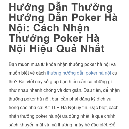
Hướng Dẫn Thưởng
Hướng Dẫn Poker Hà
Nội: Cách Nhận
Thưởng Poker Hà
Nội Hiệu Quả Nhất
Bạn muốn mua từ khóa nhận thưởng poker hà nội và
muốn biết về cách
thưởng hướng dẫn poker hà nội
cụ
thể? Bài viết này sẻ giúp bạn hiểu cần có những gì
như nhau nhanh chóng và đơn giản. Đầu tiên, để nhận
thưởng poker hà nội, bạn cần phải đăng ký dịch vụ
trong các nhà cái $# TLP Hà Nội uy tín. Đặc biệt, cách
nhận thưởng poker hà nội ưa dùng nhất là qua chính
sách khuyến mãi và mã thưởng ngày hè đặc biệt. Để