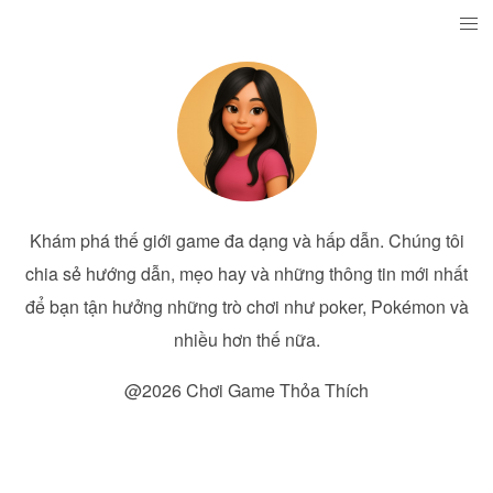
Khám phá thế giới game đa dạng và hấp dẫn. Chúng tôi
chia sẻ hướng dẫn, mẹo hay và những thông tin mới nhất
để bạn tận hưởng những trò chơi như poker, Pokémon và
nhiều hơn thế nữa.
@2026 Chơi Game Thỏa Thích