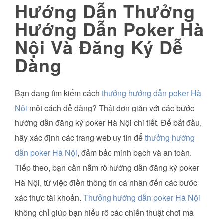
Hướng Dẫn Thưởng
Hướng Dẫn Poker Hà
Nội Và Đăng Ký Dễ
Dàng
Bạn đang tìm kiếm cách
thưởng hướng dẫn poker Hà
Nội
một cách dễ dàng? Thật đơn giản với các bước
hướng dẫn đăng ký poker Hà Nội chi tiết. Để bắt đầu,
hãy xác định các trang web uy tín để
thưởng hướng
dẫn poker Hà Nội
, đảm bảo minh bạch và an toàn.
Tiếp theo, bạn cần nắm rõ hướng dẫn đăng ký poker
Hà Nội, từ việc điền thông tin cá nhân đến các bước
xác thực tài khoản.
Thưởng hướng dẫn poker Hà Nội
không chỉ giúp bạn hiểu rõ các chiến thuật chơi mà