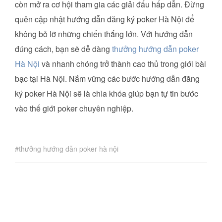
còn mở ra cơ hội tham gia các giải đấu hấp dẫn. Đừng
quên cập nhật hướng dẫn đăng ký poker Hà Nội để
không bỏ lỡ những chiến thắng lớn. Với hướng dẫn
đúng cách, bạn sẽ dễ dàng
thưởng hướng dẫn poker
Hà Nội
và nhanh chóng trở thành cao thủ trong giới bài
bạc tại Hà Nội. Nắm vững các bước hướng dẫn đăng
ký poker Hà Nội sẽ là chìa khóa giúp bạn tự tin bước
vào thế giới poker chuyên nghiệp.
thưởng hướng dẫn poker hà nội