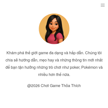
Khám phá thế giới game đa dạng và hấp dẫn. Chúng tôi
chia sẻ hướng dẫn, mẹo hay và những thông tin mới nhất
để bạn tận hưởng những trò chơi như poker, Pokémon và
nhiều hơn thế nữa.
@2026 Chơi Game Thỏa Thích