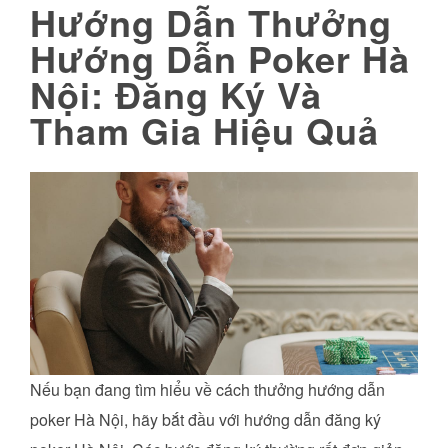
Hướng Dẫn Thưởng
Hướng Dẫn Poker Hà
Nội: Đăng Ký Và
Tham Gia Hiệu Quả
Nếu bạn đang tìm hiểu về cách thưởng hướng dẫn
poker Hà Nội, hãy bắt đầu với hướng dẫn đăng ký