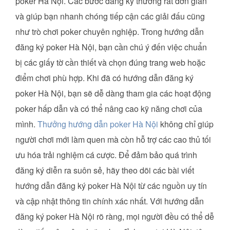
poker Hà Nội. Các bước đăng ký thường rất đơn giản
và giúp bạn nhanh chóng tiếp cận các giải đấu cũng
như trò chơi poker chuyên nghiệp. Trong hướng dẫn
đăng ký poker Hà Nội, bạn cần chú ý đến việc chuẩn
bị các giấy tờ cần thiết và chọn đúng trang web hoặc
điểm chơi phù hợp. Khi đã có hướng dẫn đăng ký
poker Hà Nội, bạn sẽ dễ dàng tham gia các hoạt động
poker hấp dẫn và có thể nâng cao kỹ năng chơi của
mình.
Thưởng hướng dẫn poker Hà Nội
không chỉ giúp
người chơi mới làm quen mà còn hỗ trợ các cao thủ tối
ưu hóa trải nghiệm cá cược. Để đảm bảo quá trình
đăng ký diễn ra suôn sẻ, hãy theo dõi các bài viết
hướng dẫn đăng ký poker Hà Nội từ các nguồn uy tín
và cập nhật thông tin chính xác nhất. Với hướng dẫn
đăng ký poker Hà Nội rõ ràng, mọi người đều có thể dễ