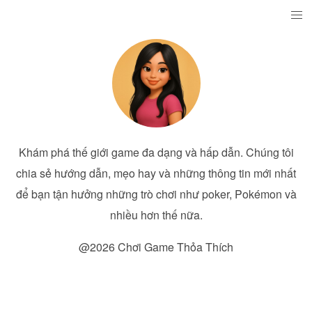
Khám phá thế giới game đa dạng và hấp dẫn. Chúng tôi
chia sẻ hướng dẫn, mẹo hay và những thông tin mới nhất
để bạn tận hưởng những trò chơi như poker, Pokémon và
nhiều hơn thế nữa.
@2026 Chơi Game Thỏa Thích