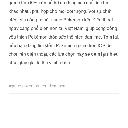
game trên iOS còn hỗ trợ đa dạng các chế độ chơi
khác nhau, phù hợp cho mọi đối tượng. Với sự phát
triển của công nghệ, game Pokémon trên điện thoại
ngày càng phổ biến hơn tại Việt Nam, giúp cộng đồng
yêu thích Pokémon thỏa sức thể hiện đam mê. Tóm lại,
nếu bạn đang tìm kiếm Pokémon game trên iOS để
chơi trên điện thoại, các lựa chọn này sẽ đem lại nhiều
phút giây giải trí thú vị cho bạn.
game pokemon trên điện thoại