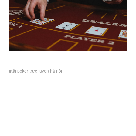
tải poker trực tuyến hà nội