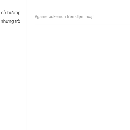
a sẻ hướng
game pokemon trên điện thoại
 những trò