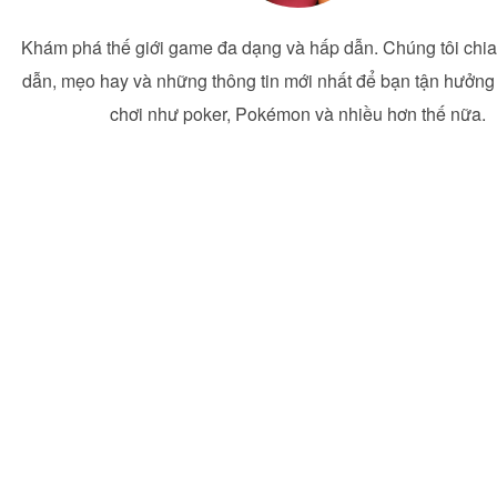
Khám phá thế giới game đa dạng và hấp dẫn. Chúng tôi chi
dẫn, mẹo hay và những thông tin mới nhất để bạn tận hưởng
chơi như poker, Pokémon và nhiều hơn thế nữa.