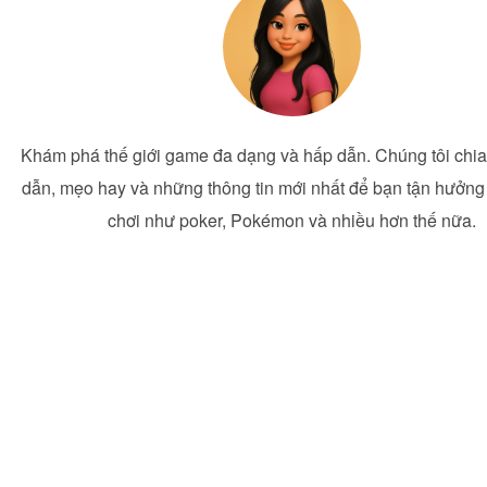
Khám phá thế giới game đa dạng và hấp dẫn. Chúng tôi chi
dẫn, mẹo hay và những thông tin mới nhất để bạn tận hưởng
chơi như poker, Pokémon và nhiều hơn thế nữa.