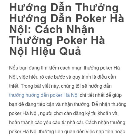
Hướng Dẫn Thưởng
Hướng Dẫn Poker Hà
Nội: Cách Nhận
Thưởng Poker Hà
Nội Hiệu Quả
Nếu bạn đang tìm kiếm cách nhận thưởng poker Hà
Nội, việc hiểu rõ các bước và quy trình là điều cần
thiết. Trong bài viết này, chúng tôi sẽ hướng dẫn
thưởng hướng dẫn poker Hà Nội
chi tiết nhất để giúp
bạn dễ dàng tiếp cận và nhận thưởng. Để nhận thưởng
poker Hà Nội, người chơi cần đăng ký tài khoản và
hoàn thành các yêu cầu từ nhà cái. Cách nhận thưởng
poker Hà Nội thường liên quan đến việc nạp tiền hoặc