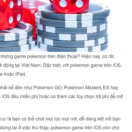
những game pokemon trên điện thoại? Hiện nay, có rất
di động tại Việt Nam. Đặc biệt, với pokemon game trên iOS,
ne hoặc iPad.
 phải kể đến như Pokémon GO, Pokémon Masters EX hay
OS đều miễn phí hoặc có thêm các tùy chọn trả phí để mở
oại
là bạn có thể chơi mọi lúc mọi nơi, dễ dàng kết nối bạn
dừng lại ở việc thu thập, pokemon game trên iOS còn cho