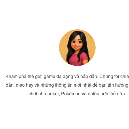
Khám phá thế giới game đa dạng và hấp dẫn. Chúng tôi chi
dẫn, mẹo hay và những thông tin mới nhất để bạn tận hưởng
chơi như poker, Pokémon và nhiều hơn thế nữa.