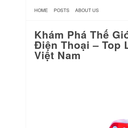
HOME
POSTS
ABOUT US
Khám Phá Thế Gi
Điện Thoại – Top
Việt Nam