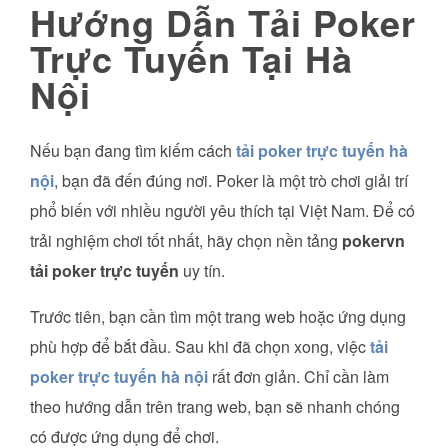
Hướng Dẫn Tải Poker
Trực Tuyến Tại Hà
Nội
Nếu bạn đang tìm kiếm cách
tải poker trực tuyến hà
nội
, bạn đã đến đúng nơi. Poker là một trò chơi giải trí
phổ biến với nhiều người yêu thích tại Việt Nam. Để có
trải nghiệm chơi tốt nhất, hãy chọn nền tảng
pokervn
tải poker trực tuyến
uy tín.
Trước tiên, bạn cần tìm một trang web hoặc ứng dụng
phù hợp để bắt đầu. Sau khi đã chọn xong, việc
tải
poker trực tuyến hà nội
rất đơn giản. Chỉ cần làm
theo hướng dẫn trên trang web, bạn sẽ nhanh chóng
có được ứng dụng để chơi.