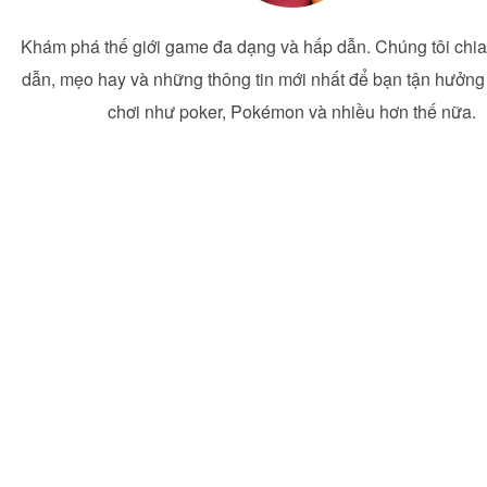
Khám phá thế giới game đa dạng và hấp dẫn. Chúng tôi chi
dẫn, mẹo hay và những thông tin mới nhất để bạn tận hưởng
chơi như poker, Pokémon và nhiều hơn thế nữa.