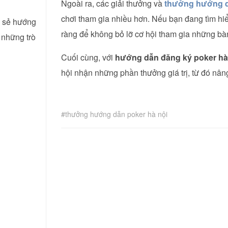
Ngoài ra, các giải thưởng và
thưởng hướng d
chơi tham gia nhiều hơn. Nếu bạn đang tìm hi
a sẻ hướng
ràng để không bỏ lỡ cơ hội tham gia những bà
 những trò
Cuối cùng, với
hướng dẫn đăng ký poker hà
hội nhận những phần thưởng giá trị, từ đó nân
thưởng hướng dẫn poker hà nội