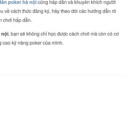
ẫn poker hà nội
cũng hấp dẫn và khuyến khích người
ểu về cách thức đăng ký, hãy theo dõi các hướng dẫn rõ
n chơi hấp dẫn.
 nội
, bạn sẽ không chỉ học được cách chơi mà còn có cơ
g cao kỹ năng poker của mình.