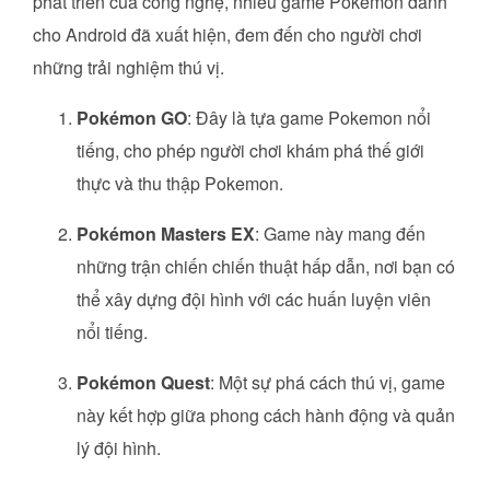
phát triển của công nghệ, nhiều game Pokemon dành
cho Android đã xuất hiện, đem đến cho người chơi
những trải nghiệm thú vị.
Pokémon GO
: Đây là tựa game Pokemon nổi
tiếng, cho phép người chơi khám phá thế giới
thực và thu thập Pokemon.
Pokémon Masters EX
: Game này mang đến
những trận chiến chiến thuật hấp dẫn, nơi bạn có
thể xây dựng đội hình với các huấn luyện viên
nổi tiếng.
Pokémon Quest
: Một sự phá cách thú vị, game
này kết hợp giữa phong cách hành động và quản
lý đội hình.