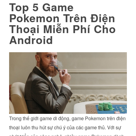
Top 5 Game
Pokemon Trên Điện
Thoại Miễn Phí Cho
Android
Trong thế giới game di động, game Pokemon trên điện
thoại luôn thu hút sự chú ý của các game thủ. Với sự