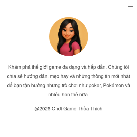
Khám phá thế giới game đa dạng và hấp dẫn. Chúng tôi
chia sẻ hướng dẫn, mẹo hay và những thông tin mới nhất
để bạn tận hưởng những trò chơi như poker, Pokémon và
nhiều hơn thế nữa.
@2026 Chơi Game Thỏa Thích