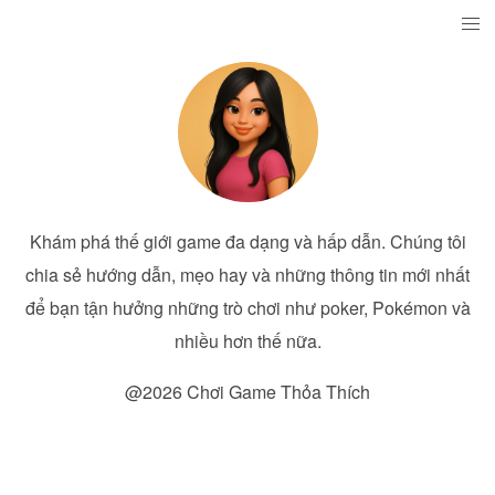
Khám phá thế giới game đa dạng và hấp dẫn. Chúng tôi
chia sẻ hướng dẫn, mẹo hay và những thông tin mới nhất
để bạn tận hưởng những trò chơi như poker, Pokémon và
nhiều hơn thế nữa.
@2026 Chơi Game Thỏa Thích