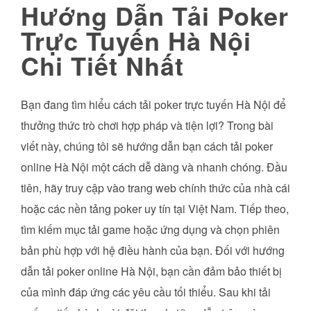
Hướng Dẫn Tải Poker
Trực Tuyến Hà Nội
Chi Tiết Nhất
Bạn đang tìm hiểu cách tải poker trực tuyến Hà Nội để
thưởng thức trò chơi hợp pháp và tiện lợi? Trong bài
viết này, chúng tôi sẽ hướng dẫn bạn cách tải poker
online Hà Nội một cách dễ dàng và nhanh chóng. Đầu
tiên, hãy truy cập vào trang web chính thức của nhà cái
hoặc các nền tảng poker uy tín tại Việt Nam. Tiếp theo,
tìm kiếm mục tải game hoặc ứng dụng và chọn phiên
bản phù hợp với hệ điều hành của bạn. Đối với hướng
dẫn tải poker online Hà Nội, bạn cần đảm bảo thiết bị
của mình đáp ứng các yêu cầu tối thiểu. Sau khi tải