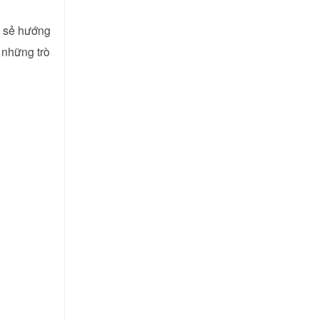
a sẻ hướng
 những trò