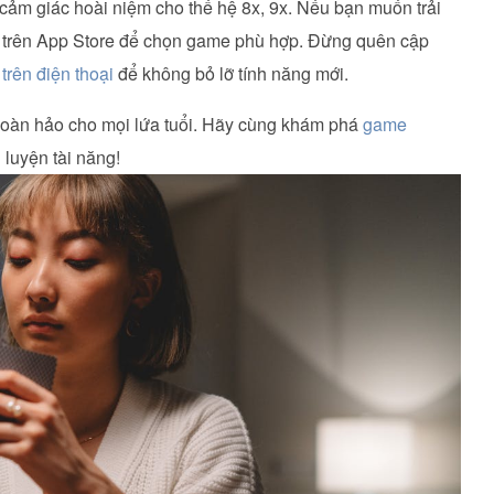
ảm giác hoài niệm cho thế hệ 8x, 9x. Nếu bạn muốn trải
 trên App Store để chọn game phù hợp. Đừng quên cập
rên điện thoại
để không bỏ lỡ tính năng mới.
hoàn hảo cho mọi lứa tuổi. Hãy cùng khám phá
game
 luyện tài năng!