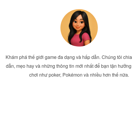
Khám phá thế giới game đa dạng và hấp dẫn. Chúng tôi chi
dẫn, mẹo hay và những thông tin mới nhất để bạn tận hưởng
chơi như poker, Pokémon và nhiều hơn thế nữa.