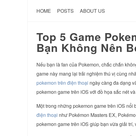
HOME
POSTS
ABOUT US
Top 5 Game Pokem
Bạn Không Nên Bỏ
Nếu bạn là fan của Pokemon, chắc chắn khôn
game này mang lại trải nghiệm thú vị cùng nhâ
pokemon trên điện thoại
ngày càng đa dạng và
pokemon game trên iOS với đồ họa sắc nét và 
Một trong những pokemon game trên iOS nổi 
điện thoại
như Pokémon Masters EX, Pokémon 
pokemon game trên iOS giúp bạn vừa giải trí, 